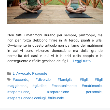
Non tutti i matrimoni durano per sempre, purtroppo, ma
non per forza debbono finire in liti feroci, pianti e urla.
Ovviamente in questo articolo non parliamo dei matrimoni
in cui vi sono violenze domestiche ma della grande
normalità dei casi in cui vi è la crisi della coppia e la
conseguente difficile gestione dei figli …
Leggi tutto
Categorie
L' Avvocato Risponde
Tag
#accordo
,
#divorzio
,
#famiglia
,
#figli
,
#figli
maggiorenni
,
#giudice
,
#mantenimento
,
#matrimonio
,
#separazione
,
#separazione personale
,
#separazionedeiconiugi
,
#tribunale