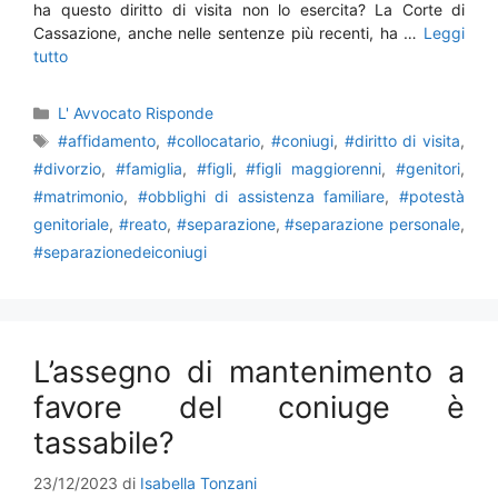
ha questo diritto di visita non lo esercita? La Corte di
Cassazione, anche nelle sentenze più recenti, ha …
Leggi
tutto
Categorie
L' Avvocato Risponde
Tag
#affidamento
,
#collocatario
,
#coniugi
,
#diritto di visita
,
#divorzio
,
#famiglia
,
#figli
,
#figli maggiorenni
,
#genitori
,
#matrimonio
,
#obblighi di assistenza familiare
,
#potestà
genitoriale
,
#reato
,
#separazione
,
#separazione personale
,
#separazionedeiconiugi
L’assegno di mantenimento a
favore del coniuge è
tassabile?
23/12/2023
di
Isabella Tonzani