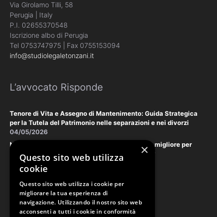
Via Girolamo Tilli, 58
Perugia | Italy
P.I. 02655370548
Iscrizione albo di Perugia
Tel 0753747975 | Fax 0755153094
info@studiolegaletonzani.it
L’avvocato Risponde
Tenore di Vita e Assegno di Mantenimento: Guida Strategica
per la Tutela del Patrimonio nelle separazioni e nei divorzi
04/05/2026
Negoziazione Assistita vs. Tribunale: la scelta migliore per
×
tutelare il vostro patrimonio e la vostra privacy
Questo sito web utilizza
18/03/2026
cookie
Questo sito web utilizza i cookie per
Law & Disclaimer
migliorare la tua esperienza di
navigazione. Utilizzando il nostro sito web
acconsenti a tutti i cookie in conformità