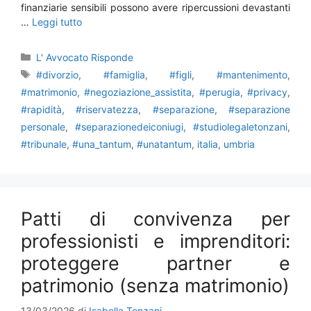
finanziarie sensibili possono avere ripercussioni devastanti
…
Leggi tutto
Categorie
L' Avvocato Risponde
Tag
#divorzio
,
#famiglia
,
#figli
,
#mantenimento
,
#matrimonio
,
#negoziazione_assistita
,
#perugia
,
#privacy
,
#rapidità
,
#riservatezza
,
#separazione
,
#separazione
personale
,
#separazionedeiconiugi
,
#studiolegaletonzani
,
#tribunale
,
#una_tantum
,
#unatantum
,
italia
,
umbria
Patti di convivenza per
professionisti e imprenditori:
proteggere partner e
patrimonio (senza matrimonio)
13/03/2026
di
Isabella Tonzani