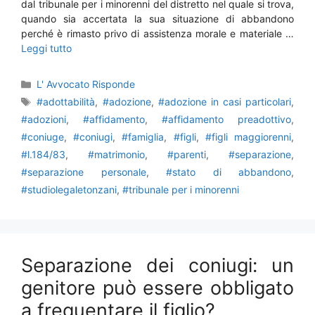
dal tribunale per i minorenni del distretto nel quale si trova,
quando sia accertata la sua situazione di abbandono
perché è rimasto privo di assistenza morale e materiale …
Leggi tutto
Categorie
L' Avvocato Risponde
Tag
#adottabilità
,
#adozione
,
#adozione in casi particolari
,
#adozioni
,
#affidamento
,
#affidamento preadottivo
,
#coniuge
,
#coniugi
,
#famiglia
,
#figli
,
#figli maggiorenni
,
#l.184/83
,
#matrimonio
,
#parenti
,
#separazione
,
#separazione personale
,
#stato di abbandono
,
#studiolegaletonzani
,
#tribunale per i minorenni
Separazione dei coniugi: un
genitore può essere obbligato
a frequentare il figlio?