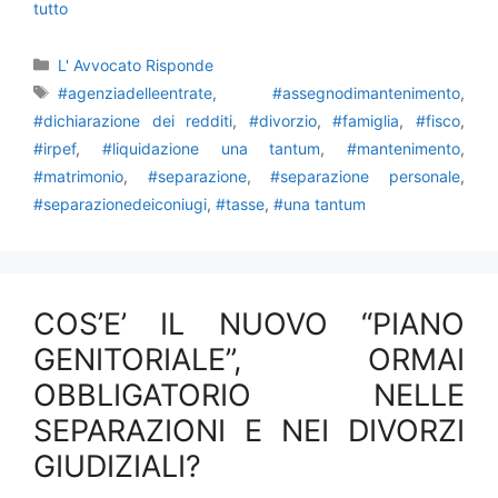
tutto
Categorie
L' Avvocato Risponde
Tag
#agenziadelleentrate
,
#assegnodimantenimento
,
#dichiarazione dei redditi
,
#divorzio
,
#famiglia
,
#fisco
,
#irpef
,
#liquidazione una tantum
,
#mantenimento
,
#matrimonio
,
#separazione
,
#separazione personale
,
#separazionedeiconiugi
,
#tasse
,
#una tantum
COS’E’ IL NUOVO “PIANO
GENITORIALE”, ORMAI
OBBLIGATORIO NELLE
SEPARAZIONI E NEI DIVORZI
GIUDIZIALI?