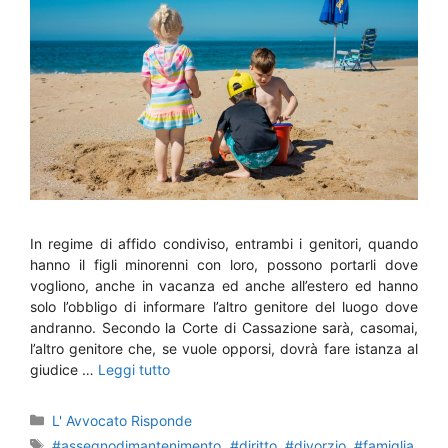
In regime di affido condiviso, entrambi i genitori, quando
hanno il figli minorenni con loro, possono portarli dove
vogliono, anche in vacanza ed anche all’estero ed hanno
solo l’obbligo di informare l’altro genitore del luogo dove
andranno. Secondo la Corte di Cassazione sarà, casomai,
l’altro genitore che, se vuole opporsi, dovrà fare istanza al
giudice …
Leggi tutto
Categorie
L' Avvocato Risponde
Tag
#assegnodimantenimento
,
#diritto
,
#divorzio
,
#famiglia
,