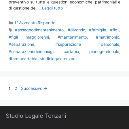
preventivo su tutte le questioni economiche, patrimoniali e
di gestione dei …
Leggi tutto
Categorie
L' Avvocato Risponde
Tag
#assegnodimantenimento
,
#divorzio
,
#famiglia
,
#figli
,
#figli maggiorenni
,
#mantenimento
,
#matrimonio
,
#separazione
,
#separazione personale
,
#separazionedeiconiugi
,
cartabia
,
pianogenitoriale
,
riformacartabia
,
studiolegaletonzani
Pagina
Pagina
1
2
Successivo
→
Studio Legale Tonzani