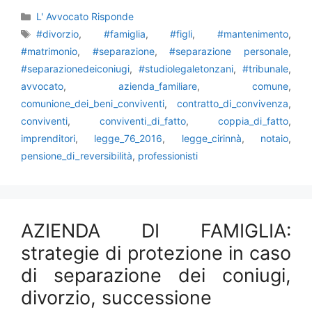
Categorie
L' Avvocato Risponde
Tag
#divorzio
,
#famiglia
,
#figli
,
#mantenimento
,
#matrimonio
,
#separazione
,
#separazione personale
,
#separazionedeiconiugi
,
#studiolegaletonzani
,
#tribunale
,
avvocato
,
azienda_familiare
,
comune
,
comunione_dei_beni_conviventi
,
contratto_di_convivenza
,
conviventi
,
conviventi_di_fatto
,
coppia_di_fatto
,
imprenditori
,
legge_76_2016
,
legge_cirinnà
,
notaio
,
pensione_di_reversibilità
,
professionisti
AZIENDA DI FAMIGLIA:
strategie di protezione in caso
di separazione dei coniugi,
divorzio, successione