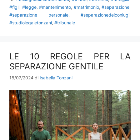
#figli
,
#legge
,
#mantenimento
,
#matrimonio
,
#separazione
,
#separazione personale
,
#separazionedeiconiugi
,
#studiolegaletonzani
,
#tribunale
LE 10 REGOLE PER LA
SEPARAZIONE GENTILE
18/07/2024
di
Isabella Tonzani