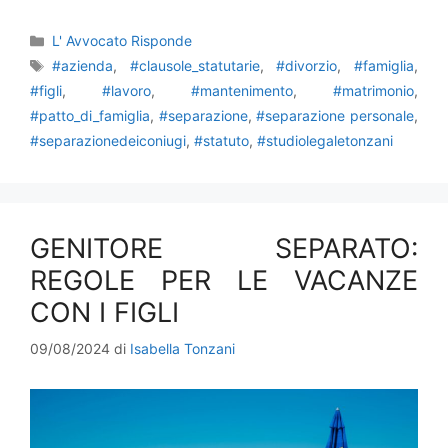
Categorie
L' Avvocato Risponde
Tag
#azienda
,
#clausole_statutarie
,
#divorzio
,
#famiglia
,
#figli
,
#lavoro
,
#mantenimento
,
#matrimonio
,
#patto_di_famiglia
,
#separazione
,
#separazione personale
,
#separazionedeiconiugi
,
#statuto
,
#studiolegaletonzani
GENITORE SEPARATO:
REGOLE PER LE VACANZE
CON I FIGLI
09/08/2024
di
Isabella Tonzani