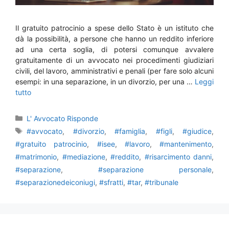
Il gratuito patrocinio a spese dello Stato è un istituto che
dà la possibilità, a persone che hanno un reddito inferiore
ad una certa soglia, di potersi comunque avvalere
gratuitamente di un avvocato nei procedimenti giudiziari
civili, del lavoro, amministrativi e penali (per fare solo alcuni
esempi: in una separazione, in un divorzio, per una …
Leggi
tutto
Categorie
L' Avvocato Risponde
Tag
#avvocato
,
#divorzio
,
#famiglia
,
#figli
,
#giudice
,
#gratuito patrocinio
,
#isee
,
#lavoro
,
#mantenimento
,
#matrimonio
,
#mediazione
,
#reddito
,
#risarcimento danni
,
#separazione
,
#separazione personale
,
#separazionedeiconiugi
,
#sfratti
,
#tar
,
#tribunale