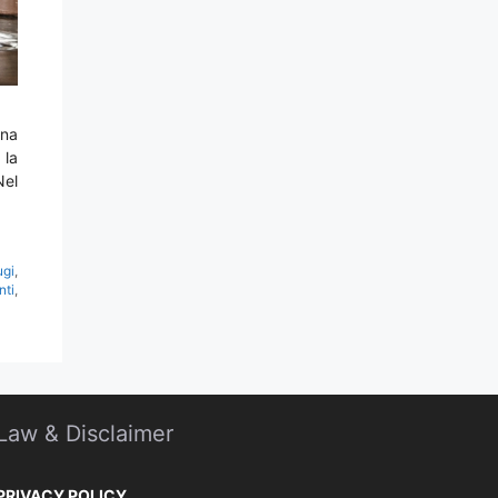
una
 la
Nel
ugi
,
nti
,
Law & Disclaimer
PRIVACY POLICY