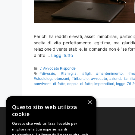
Per chi ha redditi elevati, asset immobiliari, parte
scelta di vita perfettamente legittima, ma giuri
relazione diventa stabile, la domanda non è “se for
diritto …
Leggi tutto
Categorie
L' Avvocato Risponde
Tag
#divorzio
,
#famiglia
,
#figli
,
#mantenimento
,
#ma
#studiolegaletonzani
,
#tribunale
,
avvocato
,
azienda_famili
conviventi_di_fatto
,
coppia_di_fatto
,
imprenditori
,
legge_76_2
×
Questo sito web utilizza
cookie
Studio Legale Tonzani
Questo sito web utilizza i cookie per
migliorare la tua esperienza di
Via Girolamo Tilli, 58
navigazione. Utilizzando il nostro sito web