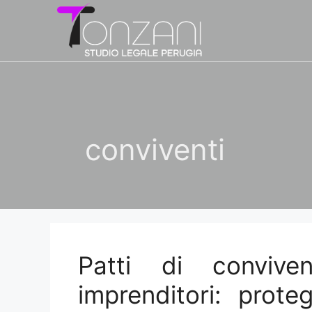
Vai
al
contenuto
conviventi
Patti di convive
imprenditori: prot