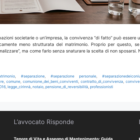
cipazioni societarie o un’impresa, la convivenza “di fatto” può essere 
dicamente meno strutturata del matrimonio. Proprio per questo, se
malizzare”, ma come farlo senza snaturare la scelta di non sposarsi. 
trimonio
,
#separazione
,
#separazione personale
,
#separazionedeiconi
are
,
comune
,
comunione_dei_beni_conviventi
,
contratto_di_convivenza
,
convive
016
,
legge_cirinnà
,
notaio
,
pensione_di_reversibilità
,
professionisti
L’avvocato Risponde
Tenore di Vita e Assegno di Mantenimento: Guida