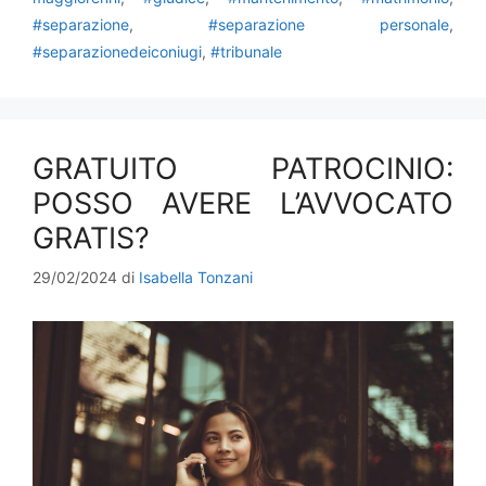
#separazione
,
#separazione personale
,
#separazionedeiconiugi
,
#tribunale
GRATUITO PATROCINIO:
POSSO AVERE L’AVVOCATO
GRATIS?
29/02/2024
di
Isabella Tonzani