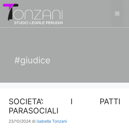
Vai
al
ME
contenuto
#giudice
SOCIETA’: I PATTI
PARASOCIALI
23/10/2024
di
Isabella Tonzani