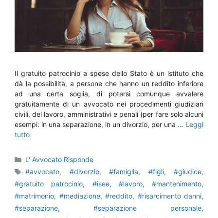
Il gratuito patrocinio a spese dello Stato è un istituto che
dà la possibilità, a persone che hanno un reddito inferiore
ad una certa soglia, di potersi comunque avvalere
gratuitamente di un avvocato nei procedimenti giudiziari
civili, del lavoro, amministrativi e penali (per fare solo alcuni
esempi: in una separazione, in un divorzio, per una …
Leggi
tutto
Categorie
L' Avvocato Risponde
Tag
#avvocato
,
#divorzio
,
#famiglia
,
#figli
,
#giudice
,
#gratuito patrocinio
,
#isee
,
#lavoro
,
#mantenimento
,
#matrimonio
,
#mediazione
,
#reddito
,
#risarcimento danni
,
#separazione
,
#separazione personale
,