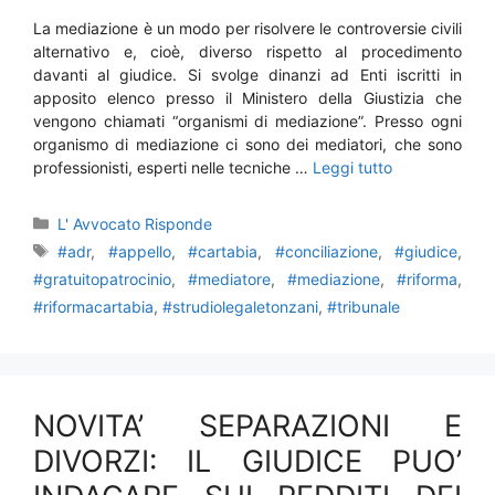
La mediazione è un modo per risolvere le controversie civili
alternativo e, cioè, diverso rispetto al procedimento
davanti al giudice. Si svolge dinanzi ad Enti iscritti in
apposito elenco presso il Ministero della Giustizia che
vengono chiamati “organismi di mediazione”. Presso ogni
organismo di mediazione ci sono dei mediatori, che sono
professionisti, esperti nelle tecniche …
Leggi tutto
Categorie
L' Avvocato Risponde
Tag
#adr
,
#appello
,
#cartabia
,
#conciliazione
,
#giudice
,
#gratuitopatrocinio
,
#mediatore
,
#mediazione
,
#riforma
,
#riformacartabia
,
#strudiolegaletonzani
,
#tribunale
NOVITA’ SEPARAZIONI E
DIVORZI: IL GIUDICE PUO’