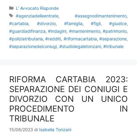
Categorie
L' Avvocato Risponde
Tag
#agenziadelleentrate
,
#assegnodimantenimento
,
#cartabia
,
#divorzio
,
#famiglia
,
#figli
,
#giudice
,
#guardiadifinanza
,
#indagini
,
#mantenimento
,
#patrimonio
,
#poliziatributaria
,
#redditi
,
#riformacartabia
,
#separazione
,
#separazionedeiconiugi
,
#studiolegaletonzani
,
#tribunale
RIFORMA CARTABIA 2023:
SEPARAZIONE DEI CONIUGI E
DIVORZIO CON UN UNICO
PROCEDIMENTO IN
TRIBUNALE
15/06/2023
di
Isabella Tonzani