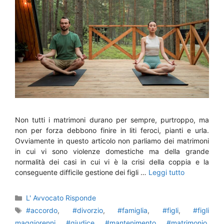
Non tutti i matrimoni durano per sempre, purtroppo, ma
non per forza debbono finire in liti feroci, pianti e urla.
Ovviamente in questo articolo non parliamo dei matrimoni
in cui vi sono violenze domestiche ma della grande
normalità dei casi in cui vi è la crisi della coppia e la
conseguente difficile gestione dei figli …
Leggi tutto
Categorie
L' Avvocato Risponde
Tag
#accordo
,
#divorzio
,
#famiglia
,
#figli
,
#figli
maggiorenni
,
#giudice
,
#mantenimento
,
#matrimonio
,