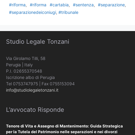
#riforma
,
#riforma #cartabia
,
#sentenza
,
#separazione
,
#separazionedeiconiugi
,
#tribunale
Studio Legale Tonzani
Via Girolamo Tilli, 58
Perugia | Italy
P.I. 02655370548
Iscrizione albo di Perugia
Tel 0753747975 | Fax 0755153094
info@studiolegaletonzani.it
L’avvocato Risponde
Tenore di Vita e Assegno di Mantenimento: Guida Strategica
per la Tutela del Patrimonio nelle separazioni e nei divorzi