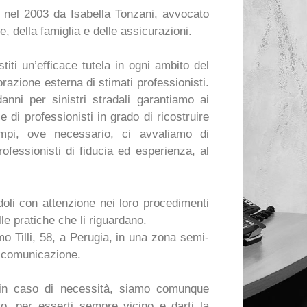
a nel 2003 da Isabella Tonzani, avvocato
e, della famiglia e delle assicurazioni.
titi un’efficace tutela in ogni ambito del
orazione esterna di stimati professionisti.
anni per sinistri stradali garantiamo ai
e di professionisti in grado di ricostruire
campi, ove necessario, ci avvaliamo di
rofessionisti di fiducia ed esperienza, al
doli con attenzione nei loro procedimenti
le pratiche che li riguardano.
mo Tilli, 58, a Perugia, in una zona semi-
di comunicazione.
, in caso di necessità, siamo comunque
o, per esserti sempre vicino e darti la