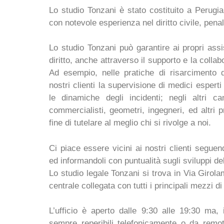
Lo studio Tonzani è stato costituito a Perugi
con notevole esperienza nel diritto civile, penal
Lo studio Tonzani può garantire ai propri assis
diritto, anche attraverso il supporto e la collab
Ad esempio, nelle pratiche di risarcimento d
nostri clienti la supervisione di medici esperti 
le dinamiche degli incidenti; negli altri 
commercialisti, geometri, ingegneri, ed altri p
fine di tutelare al meglio chi si rivolge a noi.
Ci piace essere vicini ai nostri clienti seguen
ed informandoli con puntualità sugli sviluppi del
Lo studio legale Tonzani si trova in Via Girola
centrale collegata con tutti i principali mezzi 
L’ufficio è aperto dalle 9:30 alle 19:30 ma
sempre reperibili telefonicamente o da remot