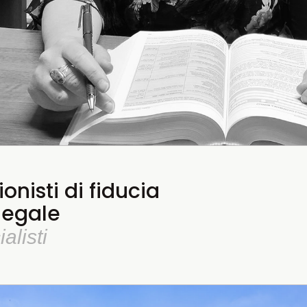
onisti di fiducia
 legale
alisti