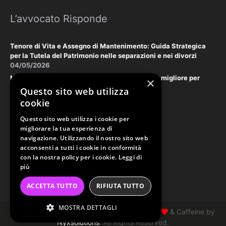
L’avvocato Risponde
Tenore di Vita e Assegno di Mantenimento: Guida Strategica
per la Tutela del Patrimonio nelle separazioni e nei divorzi
04/05/2026
Negoziazione Assistita vs. Tribunale: la scelta migliore per
×
tutelare il vostro patrimonio e la vostra privacy
Questo sito web utilizza
18/03/2026
cookie
Questo sito web utilizza i cookie per
Law & Disclaimer
migliorare la tua esperienza di
navigazione. Utilizzando il nostro sito web
acconsenti a tutti i cookie in conformità
con la nostra policy per i cookie.
Leggi di
PRIVACY POLICY
più
COOKIE POLICY
ACCETTA TUTTO
RIFIUTA TUTTO
ORDINE AVVOCATI PERUGIA
MOSTRA DETTAGLI
Copyright Studio Tonzani 2026 © Made with
& Caffeine by
Nyxsolutions
. All Rights Reserved.