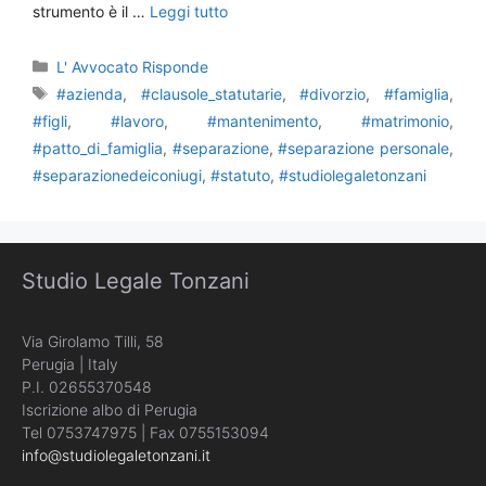
strumento è il …
Leggi tutto
Categorie
L' Avvocato Risponde
Tag
#azienda
,
#clausole_statutarie
,
#divorzio
,
#famiglia
,
#figli
,
#lavoro
,
#mantenimento
,
#matrimonio
,
#patto_di_famiglia
,
#separazione
,
#separazione personale
,
#separazionedeiconiugi
,
#statuto
,
#studiolegaletonzani
Studio Legale Tonzani
Via Girolamo Tilli, 58
Perugia | Italy
P.I. 02655370548
Iscrizione albo di Perugia
Tel 0753747975 | Fax 0755153094
info@studiolegaletonzani.it