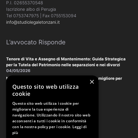
P.I. 02655370548
Iscrizione albo di Perugia
Tel 0753747975 | Fax 0755153094
info@studiolegaletonzani.it
L’avvocato Risponde
Tenore di Vita e Assegno di Mantenimento: Guida Strategica
per la Tutela del Patrimonio nelle separazioni e nei divorzi
04/05/2026
Negoziazione Assistita vs. Tribunale: la scelta migliore per
×
tutelare il vostro patrimonio e la vostra privacy
Questo sito web utilizza
18/03/2026
cookie
Questo sito web utilizza i cookie per
Law & Disclaimer
migliorare la tua esperienza di
navigazione. Utilizzando il nostro sito web
acconsenti a tutti i cookie in conformità
con la nostra policy per i cookie.
Leggi di
PRIVACY POLICY
più
COOKIE POLICY