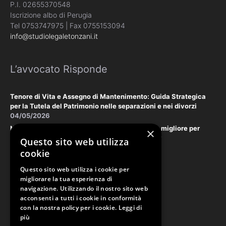
P.I. 02655370548
Iscrizione albo di Perugia
Tel 0753747975 | Fax 0755153094
info@studiolegaletonzani.it
L’avvocato Risponde
Tenore di Vita e Assegno di Mantenimento: Guida Strategica
per la Tutela del Patrimonio nelle separazioni e nei divorzi
04/05/2026
Negoziazione Assistita vs. Tribunale: la scelta migliore per
×
tutelare il vostro patrimonio e la vostra privacy
Questo sito web utilizza
18/03/2026
cookie
Questo sito web utilizza i cookie per
Law & Disclaimer
migliorare la tua esperienza di
navigazione. Utilizzando il nostro sito web
acconsenti a tutti i cookie in conformità
con la nostra policy per i cookie.
Leggi di
PRIVACY POLICY
più
COOKIE POLICY