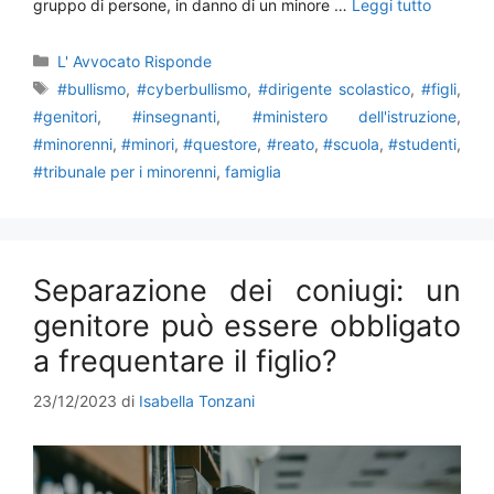
gruppo di persone, in danno di un minore …
Leggi tutto
Categorie
L' Avvocato Risponde
Tag
#bullismo
,
#cyberbullismo
,
#dirigente scolastico
,
#figli
,
#genitori
,
#insegnanti
,
#ministero dell'istruzione
,
#minorenni
,
#minori
,
#questore
,
#reato
,
#scuola
,
#studenti
,
#tribunale per i minorenni
,
famiglia
Separazione dei coniugi: un
genitore può essere obbligato
a frequentare il figlio?
23/12/2023
di
Isabella Tonzani