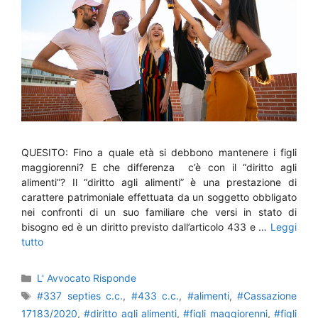
QUESITO: Fino a quale età si debbono mantenere i figli
maggiorenni? E che differenza c’è con il “diritto agli
alimenti”? Il “diritto agli alimenti” è una prestazione di
carattere patrimoniale effettuata da un soggetto obbligato
nei confronti di un suo familiare che versi in stato di
bisogno ed è un diritto previsto dall’articolo 433 e …
Leggi
tutto
Categorie
L' Avvocato Risponde
Tag
#337 septies c.c.
,
#433 c.c.
,
#alimenti
,
#Cassazione
17183/2020
,
#diritto agli alimenti
,
#figli maggiorenni
,
#figli