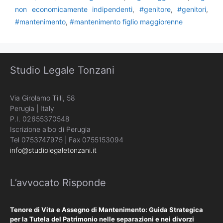
non economicamente indipendenti
,
#genitore
,
#genitori
,
#mantenimento
,
#mantenimento figlio maggiorenne
Studio Legale Tonzani
Via Girolamo Tilli, 58
Perugia | Italy
P.I. 02655370548
Iscrizione albo di Perugia
Tel 0753747975 | Fax 0755153094
info@studiolegaletonzani.it
L’avvocato Risponde
Tenore di Vita e Assegno di Mantenimento: Guida Strategica
per la Tutela del Patrimonio nelle separazioni e nei divorzi