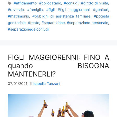
Tag
#affidamento
,
#collocatario
,
#coniugi
,
#diritto di visita
,
#divorzio
,
#famiglia
,
#figli
,
#figli maggiorenni
,
#genitori
,
#matrimonio
,
#obblighi di assistenza familiare
,
#potestà
genitoriale
,
#reato
,
#separazione
,
#separazione personale
,
#separazionedeiconiugi
FIGLI MAGGIORENNI: FINO A
quando BISOGNA
MANTENERLI?
07/01/2021
di
Isabella Tonzani