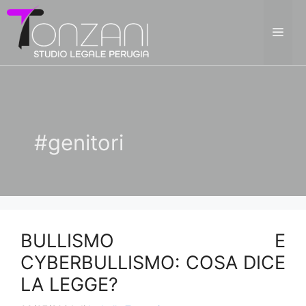
Vai
al
ME
contenuto
#genitori
BULLISMO E
CYBERBULLISMO: COSA DICE
LA LEGGE?