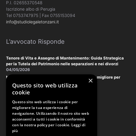
P.I. 02655370548
Iscrizione albo di Perugia
Tel 0753747975 | Fax 0755153094
info@studiolegaletonzani.it
L’avvocato Risponde
Tenore di Vita e Assegno di Mantenimento: Guida Strategica
per la Tutela del Patrimonio nelle separazioni e nei divorzi
04/05/2026
Negoziazione Assistita vs. Tribunale: la scelta migliore per
×
tutelare il vostro patrimonio e la vostra privacy
Questo sito web utilizza
18/03/2026
cookie
Questo sito web utilizza i cookie per
Law & Disclaimer
migliorare la tua esperienza di
navigazione. Utilizzando il nostro sito web
acconsenti a tutti i cookie in conformità
con la nostra policy per i cookie.
Leggi di
PRIVACY POLICY
più
COOKIE POLICY