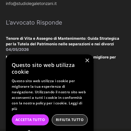
info@studiolegaletonzani.it
L’avvocato Risponde
Tenore di Vita e Assegno di Mantenimento: Guida Strategica
per la Tutela del Patrimonio nelle separazioni e nei divorzi
04/05/2026
Negoziazione Assistita vs. Tribunale: la scelta migliore per
×
tutelare il vostro patrimonio e la vostra privacy
Questo sito web utilizza
18/03/2026
cookie
Questo sito web utilizza i cookie per
Law & Disclaimer
migliorare la tua esperienza di
navigazione. Utilizzando il nostro sito web
acconsenti a tutti i cookie in conformità
con la nostra policy per i cookie.
Leggi di
PRIVACY POLICY
più
COOKIE POLICY
ORDINE AVVOCATI PERUGIA
ACCETTA TUTTO
RIFIUTA TUTTO