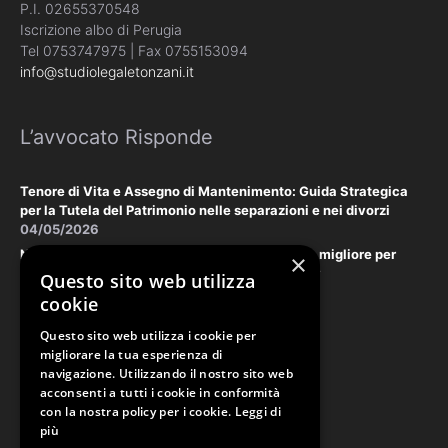
P.I. 02655370548
Iscrizione albo di Perugia
Tel 0753747975 | Fax 0755153094
info@studiolegaletonzani.it
L’avvocato Risponde
Tenore di Vita e Assegno di Mantenimento: Guida Strategica
per la Tutela del Patrimonio nelle separazioni e nei divorzi
04/05/2026
Negoziazione Assistita vs. Tribunale: la scelta migliore per
×
tutelare il vostro patrimonio e la vostra privacy
Questo sito web utilizza
18/03/2026
cookie
Questo sito web utilizza i cookie per
Law & Disclaimer
migliorare la tua esperienza di
navigazione. Utilizzando il nostro sito web
acconsenti a tutti i cookie in conformità
con la nostra policy per i cookie.
Leggi di
PRIVACY POLICY
più
COOKIE POLICY