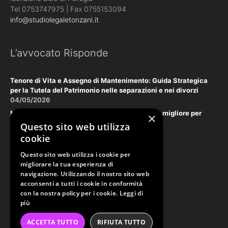
Tel 0753747975 | Fax 0755153094
info@studiolegaletonzani.it
L’avvocato Risponde
Tenore di Vita e Assegno di Mantenimento: Guida Strategica
per la Tutela del Patrimonio nelle separazioni e nei divorzi
04/05/2026
Negoziazione Assistita vs. Tribunale: la scelta migliore per
×
tutelare il vostro patrimonio e la vostra privacy
Questo sito web utilizza
18/03/2026
cookie
Questo sito web utilizza i cookie per
Law & Disclaimer
migliorare la tua esperienza di
navigazione. Utilizzando il nostro sito web
acconsenti a tutti i cookie in conformità
con la nostra policy per i cookie.
Leggi di
PRIVACY POLICY
più
COOKIE POLICY
ORDINE AVVOCATI PERUGIA
ACCETTA TUTTO
RIFIUTA TUTTO