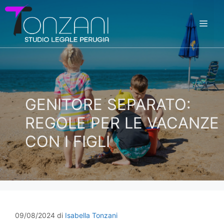
Vai
al
ME
contenuto
GENITORE SEPARATO:
REGOLE PER LE VACANZE
CON I FIGLI
09/08/2024
di
Isabella Tonzani