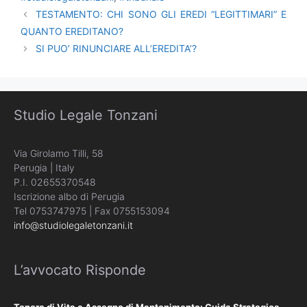
TESTAMENTO: CHI SONO GLI EREDI “LEGITTIMARI” E
QUANTO EREDITANO?
SI PUO’ RINUNCIARE ALL’EREDITA’?
Studio Legale Tonzani
Via Girolamo Tilli, 58
Perugia | Italy
P.I. 02655370548
Iscrizione albo di Perugia
Tel 0753747975 | Fax 0755153094
info@studiolegaletonzani.it
L’avvocato Risponde