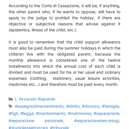
According to the Corte di Cassazione, it will be, if anything,
the other parent who, if he wants to oppose, will have to
apply to the judge to prohibit the holiday, if there are
objective or subjective reasons that advise against it
(epidemics, illness of the child, etc.).
It is good to remember that the child support allowance
must also be paid during the summer holidays in which the
children live with the obligated parent, because the
monthly allowance is considered one of the twelve
installments into which the annual cost of each child is
divided and must be used for his or her usual and ordinary
expenses (clothing, stationery, usual leisure activities,
medicines etc…) and therefore must be paid every month.
Categorie
L' Avvocato Risponde
Tag
#assegnodimantenimento
,
#diritto
,
#divorzio
,
#famiglia
,
#figli
,
#legge
,
#mantenimento
,
#matrimonio
,
#separazione
,
#separazione personale
,
#separazionedeiconiugi
,
#studiolegaletonzani
,
#tribunale