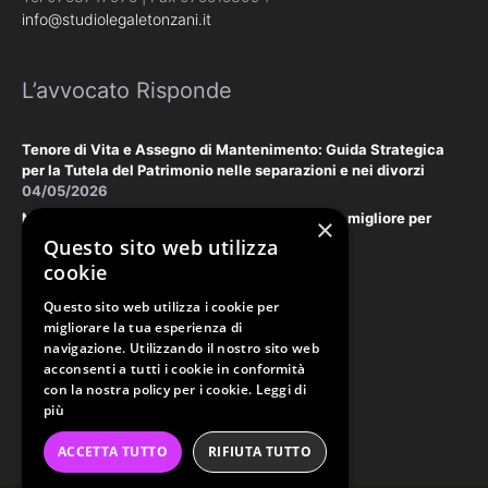
info@studiolegaletonzani.it
L’avvocato Risponde
Tenore di Vita e Assegno di Mantenimento: Guida Strategica
per la Tutela del Patrimonio nelle separazioni e nei divorzi
04/05/2026
Negoziazione Assistita vs. Tribunale: la scelta migliore per
×
tutelare il vostro patrimonio e la vostra privacy
Questo sito web utilizza
18/03/2026
cookie
Questo sito web utilizza i cookie per
Law & Disclaimer
migliorare la tua esperienza di
navigazione. Utilizzando il nostro sito web
acconsenti a tutti i cookie in conformità
con la nostra policy per i cookie.
Leggi di
PRIVACY POLICY
più
COOKIE POLICY
ACCETTA TUTTO
RIFIUTA TUTTO
ORDINE AVVOCATI PERUGIA