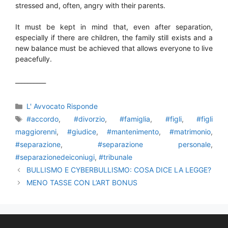
stressed and, often, angry with their parents.
It must be kept in mind that, even after separation,
especially if there are children, the family still exists and a
new balance must be achieved that allows everyone to live
peacefully.
__________
Categorie
L' Avvocato Risponde
Tag
#accordo
,
#divorzio
,
#famiglia
,
#figli
,
#figli
maggiorenni
,
#giudice
,
#mantenimento
,
#matrimonio
,
#separazione
,
#separazione personale
,
#separazionedeiconiugi
,
#tribunale
BULLISMO E CYBERBULLISMO: COSA DICE LA LEGGE?
MENO TASSE CON L’ART BONUS