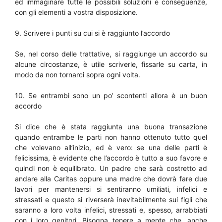
ed immaginare tutte le possibili soluzioni e conseguenze,
con gli elementi a vostra disposizione.
9. Scrivere i punti su cui si è raggiunto l’accordo
Se, nel corso delle trattative, si raggiunge un accordo su
alcune circostanze, è utile scriverle, fissarle su carta, in
modo da non tornarci sopra ogni volta.
10. Se entrambi sono un po’ scontenti allora è un buon
accordo
Si dice che è stata raggiunta una buona transazione
quando entrambe le parti non hanno ottenuto tutto quel
che volevano all’inizio, ed è vero: se una delle parti è
felicissima, è evidente che l’accordo è tutto a suo favore e
quindi non è equilibrato. Un padre che sarà costretto ad
andare alla Caritas oppure una madre che dovrà fare due
lavori per mantenersi si sentiranno umiliati, infelici e
stressati e questo si riverserà inevitabilmente sui figli che
saranno a loro volta infelici, stressati e, spesso, arrabbiati
con i loro genitori. Bisogna tenere a mente che, anche