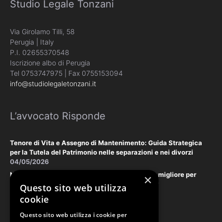
Studio Legale Tonzani
Via Girolamo Tilli, 58
Perugia | Italy
P.I. 02655370548
Iscrizione albo di Perugia
Tel 0753747975 | Fax 0755153094
info@studiolegaletonzani.it
L’avvocato Risponde
Tenore di Vita e Assegno di Mantenimento: Guida Strategica
per la Tutela del Patrimonio nelle separazioni e nei divorzi
04/05/2026
Negoziazione Assistita vs. Tribunale: la scelta migliore per
×
tutelare il vostro patrimonio e la vostra privacy
Questo sito web utilizza
18/03/2026
cookie
Questo sito web utilizza i cookie per