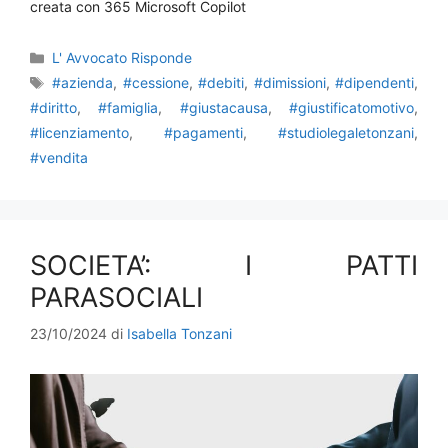
creata con 365 Microsoft Copilot
Categorie
L' Avvocato Risponde
Tag
#azienda
,
#cessione
,
#debiti
,
#dimissioni
,
#dipendenti
,
#diritto
,
#famiglia
,
#giustacausa
,
#giustificatomotivo
,
#licenziamento
,
#pagamenti
,
#studiolegaletonzani
,
#vendita
SOCIETA’: I PATTI
PARASOCIALI
23/10/2024
di
Isabella Tonzani