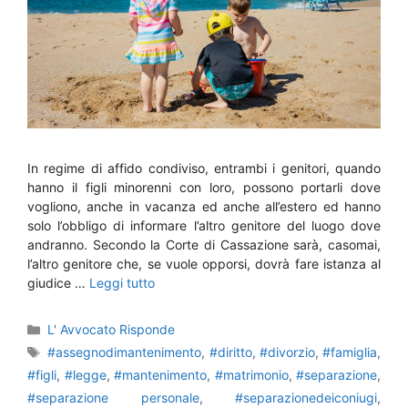
In regime di affido condiviso, entrambi i genitori, quando
hanno il figli minorenni con loro, possono portarli dove
vogliono, anche in vacanza ed anche all’estero ed hanno
solo l’obbligo di informare l’altro genitore del luogo dove
andranno. Secondo la Corte di Cassazione sarà, casomai,
l’altro genitore che, se vuole opporsi, dovrà fare istanza al
giudice …
Leggi tutto
Categorie
L' Avvocato Risponde
Tag
#assegnodimantenimento
,
#diritto
,
#divorzio
,
#famiglia
,
#figli
,
#legge
,
#mantenimento
,
#matrimonio
,
#separazione
,
#separazione personale
,
#separazionedeiconiugi
,