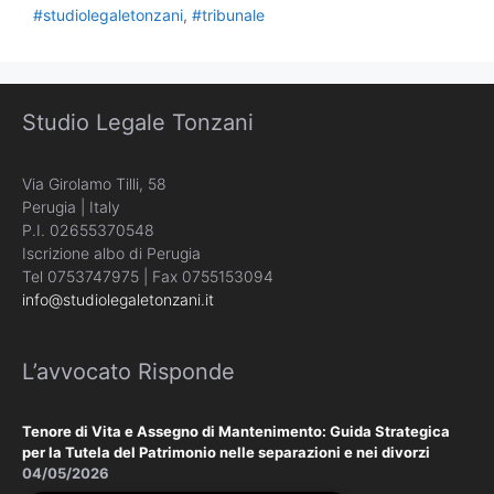
#studiolegaletonzani
,
#tribunale
Studio Legale Tonzani
Via Girolamo Tilli, 58
Perugia | Italy
P.I. 02655370548
Iscrizione albo di Perugia
Tel 0753747975 | Fax 0755153094
info@studiolegaletonzani.it
L’avvocato Risponde
Tenore di Vita e Assegno di Mantenimento: Guida Strategica
per la Tutela del Patrimonio nelle separazioni e nei divorzi
04/05/2026