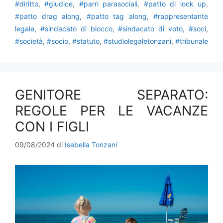
#diritto
,
#giudice
,
#parri parasociali
,
#patto di lock up
,
#patto drag along
,
#patto tag along
,
#rappresentante
legale
,
#sindacato di blocco
,
#sindacato di voto
,
#soci
,
#società
,
#socio
,
#statuto
,
#studiolegaletonzani
,
#tribunale
GENITORE SEPARATO:
REGOLE PER LE VACANZE
CON I FIGLI
09/08/2024
di
Isabella Tonzani