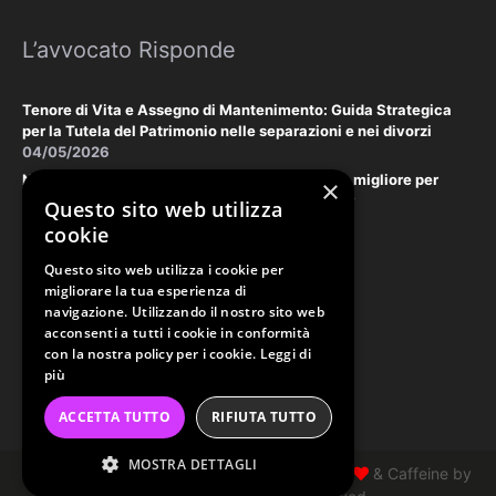
L’avvocato Risponde
Tenore di Vita e Assegno di Mantenimento: Guida Strategica
per la Tutela del Patrimonio nelle separazioni e nei divorzi
04/05/2026
Negoziazione Assistita vs. Tribunale: la scelta migliore per
×
tutelare il vostro patrimonio e la vostra privacy
Questo sito web utilizza
18/03/2026
cookie
Questo sito web utilizza i cookie per
Law & Disclaimer
migliorare la tua esperienza di
navigazione. Utilizzando il nostro sito web
acconsenti a tutti i cookie in conformità
con la nostra policy per i cookie.
Leggi di
PRIVACY POLICY
più
COOKIE POLICY
ACCETTA TUTTO
RIFIUTA TUTTO
ORDINE AVVOCATI PERUGIA
MOSTRA DETTAGLI
Copyright Studio Tonzani 2026 © Made with
& Caffeine by