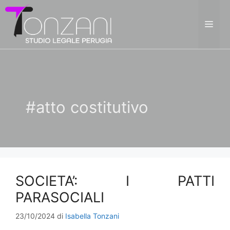
Vai
al
ME
contenuto
#atto costitutivo
SOCIETA’: I PATTI
PARASOCIALI
23/10/2024
di
Isabella Tonzani