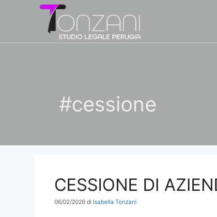
Vai
al
contenuto
#cessione
CESSIONE DI AZIEN
06/02/2026
di
Isabella Tonzani