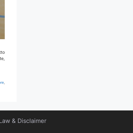
tto
te,
ore
,
Law & Disclaimer