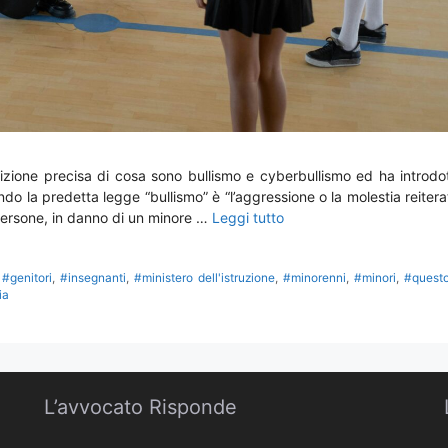
zione precisa di cosa sono bullismo e cyberbullismo ed ha introdo
o la predetta legge “bullismo” è “l’aggressione o la molestia reitera
persone, in danno di un minore …
Leggi tutto
,
#genitori
,
#insegnanti
,
#ministero dell'istruzione
,
#minorenni
,
#minori
,
#quest
ia
L’avvocato Risponde