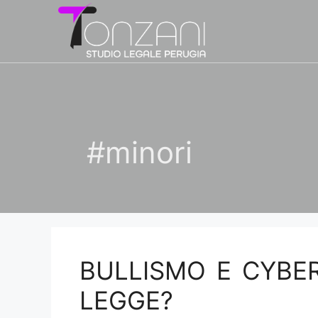
Vai
al
contenuto
#minori
BULLISMO E CYBE
LEGGE?