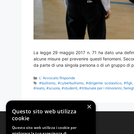
La legge 29 maggio 2017 n. 71 ha dato una defini
alcune misure per prevenire questi fenomeni. Second
da parte di una singola persona o di un gruppo di 
Categorie
L' Avvocato Risponde
Tag
#bullismo
,
#cyberbullismo
,
#dirigente scolastico
,
#figli
#reato
,
#scuola
,
#studenti
,
#tribunale per i minorenni
,
famigl
×
Questo sito web utilizza
cookie
Studio Legale Tonzani
Questo sito web utilizza i cookie per
migliorare la tua esperienza di