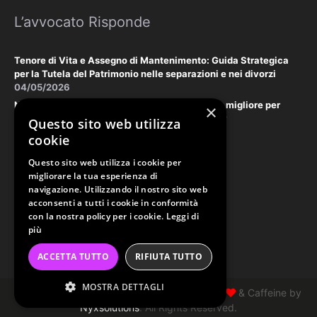
L’avvocato Risponde
Tenore di Vita e Assegno di Mantenimento: Guida Strategica
per la Tutela del Patrimonio nelle separazioni e nei divorzi
04/05/2026
Negoziazione Assistita vs. Tribunale: la scelta migliore per
×
tutelare il vostro patrimonio e la vostra privacy
Questo sito web utilizza
18/03/2026
cookie
Questo sito web utilizza i cookie per
Law & Disclaimer
migliorare la tua esperienza di
navigazione. Utilizzando il nostro sito web
acconsenti a tutti i cookie in conformità
con la nostra policy per i cookie.
Leggi di
PRIVACY POLICY
più
COOKIE POLICY
ACCETTA TUTTO
RIFIUTA TUTTO
ORDINE AVVOCATI PERUGIA
MOSTRA DETTAGLI
Copyright Studio Tonzani 2026 © Made with
& Caffeine by
Nyxsolutions
. All Rights Reserved.