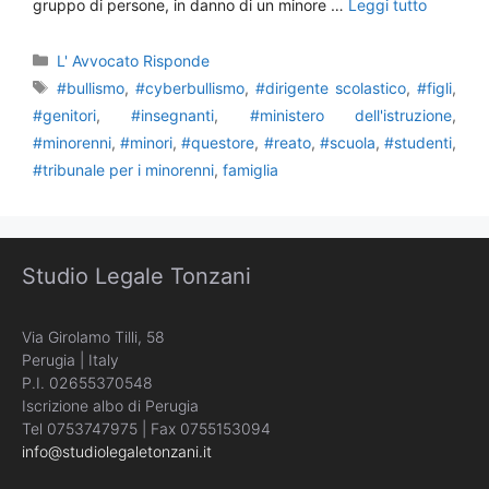
gruppo di persone, in danno di un minore …
Leggi tutto
Categorie
L' Avvocato Risponde
Tag
#bullismo
,
#cyberbullismo
,
#dirigente scolastico
,
#figli
,
#genitori
,
#insegnanti
,
#ministero dell'istruzione
,
#minorenni
,
#minori
,
#questore
,
#reato
,
#scuola
,
#studenti
,
#tribunale per i minorenni
,
famiglia
Studio Legale Tonzani
Via Girolamo Tilli, 58
Perugia | Italy
P.I. 02655370548
Iscrizione albo di Perugia
Tel 0753747975 | Fax 0755153094
info@studiolegaletonzani.it