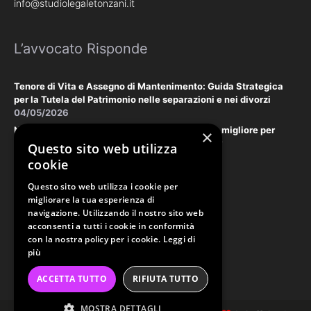
info@studiolegaletonzani.it
L’avvocato Risponde
Tenore di Vita e Assegno di Mantenimento: Guida Strategica
per la Tutela del Patrimonio nelle separazioni e nei divorzi
04/05/2026
Negoziazione Assistita vs. Tribunale: la scelta migliore per
×
tutelare il vostro patrimonio e la vostra privacy
Questo sito web utilizza
18/03/2026
cookie
Questo sito web utilizza i cookie per
Law & Disclaimer
migliorare la tua esperienza di
navigazione. Utilizzando il nostro sito web
acconsenti a tutti i cookie in conformità
con la nostra policy per i cookie.
Leggi di
PRIVACY POLICY
più
COOKIE POLICY
ACCETTA TUTTO
RIFIUTA TUTTO
ORDINE AVVOCATI PERUGIA
MOSTRA DETTAGLI