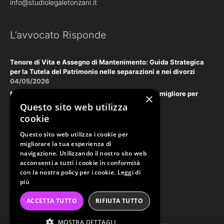
info@studiolegaletonzani.it
L’avvocato Risponde
Tenore di Vita e Assegno di Mantenimento: Guida Strategica
per la Tutela del Patrimonio nelle separazioni e nei divorzi
04/05/2026
Negoziazione Assistita vs. Tribunale: la scelta migliore per
×
tutelare il vostro patrimonio e la vostra privacy
Questo sito web utilizza
18/03/2026
cookie
Questo sito web utilizza i cookie per
Law & Disclaimer
migliorare la tua esperienza di
navigazione. Utilizzando il nostro sito web
acconsenti a tutti i cookie in conformità
con la nostra policy per i cookie.
Leggi di
PRIVACY POLICY
più
COOKIE POLICY
ACCETTA TUTTO
RIFIUTA TUTTO
ORDINE AVVOCATI PERUGIA
MOSTRA DETTAGLI