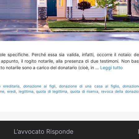
e specifiche. Perché essa sia valida, infatti, occorre il notaio: d
appunto, il rogito notarile, alla presenza di due testimoni. Non bas
tto notarile sono a carico del donatario (cioè, in …
Leggi tutto
e ereditaria
,
donazione ai figli
,
donazione di una casa al figlio
,
donazion
one
,
eredi
,
legittima
,
quota di legittima
,
quota di riserva
,
revoca della donazi
L’avvocato Risponde