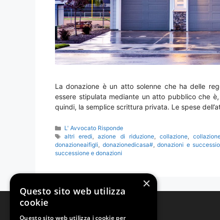
La donazione è un atto solenne che ha delle regol
essere stipulata mediante un atto pubblico che è, 
quindi, la semplice scrittura privata. Le spese dell’a
Categorie
L' Avvocato Risponde
Tag
altri eredi
,
azione di riduzione
,
collazione
,
collazion
donazioneaifigli
,
donazionedicasa#
,
donazioni e successi
successione e donazioni
×
Questo sito web utilizza
cookie
Studio Legale Tonzani
Questo sito web utilizza i cookie per