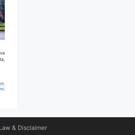
eve
ta,
e#
,
one
,
Law & Disclaimer