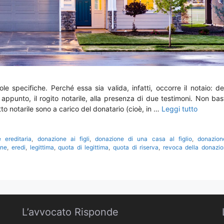
e specifiche. Perché essa sia valida, infatti, occorre il notaio: d
appunto, il rogito notarile, alla presenza di due testimoni. Non bas
tto notarile sono a carico del donatario (cioè, in …
Leggi tutto
e ereditaria
,
donazione ai figli
,
donazione di una casa al figlio
,
donazion
one
,
eredi
,
legittima
,
quota di legittima
,
quota di riserva
,
revoca della donazi
L’avvocato Risponde