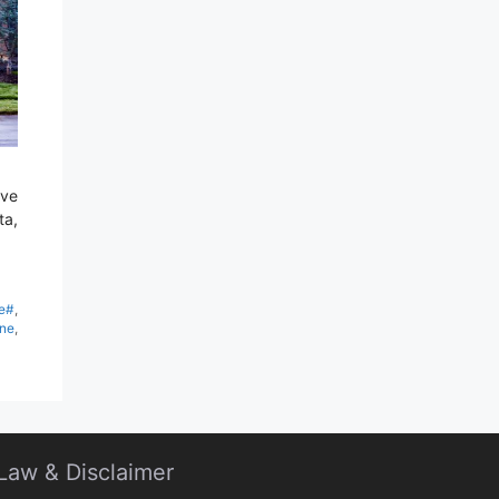
eve
ta,
e#
,
one
,
Law & Disclaimer