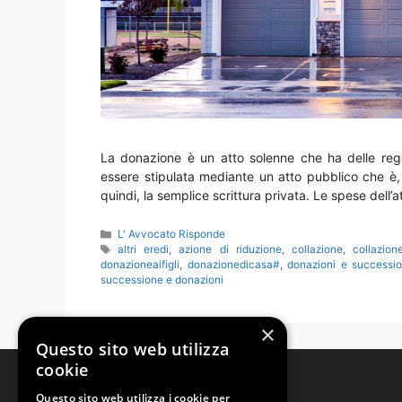
La donazione è un atto solenne che ha delle regol
essere stipulata mediante un atto pubblico che è, 
quindi, la semplice scrittura privata. Le spese dell’a
Categorie
L' Avvocato Risponde
Tag
altri eredi
,
azione di riduzione
,
collazione
,
collazion
donazioneaifigli
,
donazionedicasa#
,
donazioni e successi
successione e donazioni
×
Questo sito web utilizza
cookie
Studio Legale Tonzani
Questo sito web utilizza i cookie per