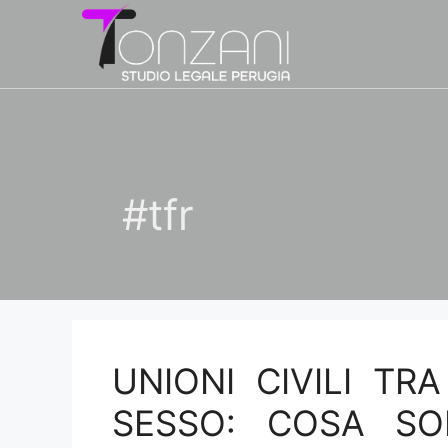
Vai
al
contenuto
#tfr
UNIONI CIVILI T
SESSO: COSA SO