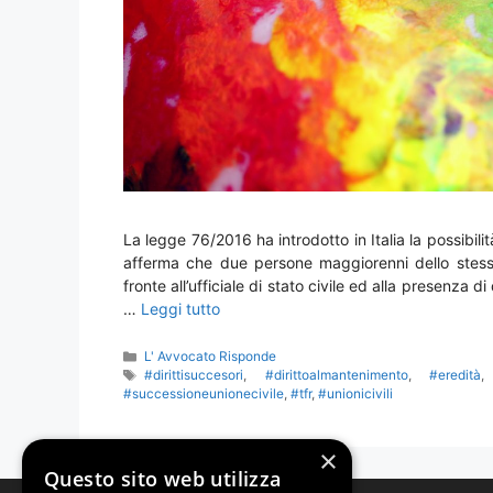
La legge 76/2016 ha introdotto in Italia la possibilit
afferma che due persone maggiorenni dello stesso
fronte all’ufficiale di stato civile ed alla presenza d
…
Leggi tutto
Categorie
L' Avvocato Risponde
Tag
#dirittisuccesori
,
#dirittoalmantenimento
,
#eredità
#successioneunionecivile
,
#tfr
,
#unionicivili
×
Questo sito web utilizza