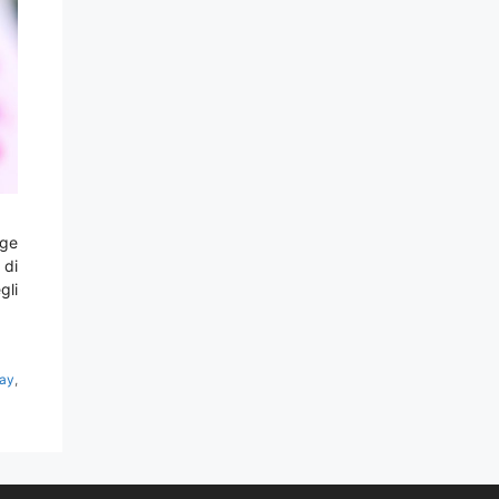
gge
 di
gli
gay
,