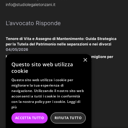
info@studiolegaletonzani.it
L’avvocato Risponde
Tenore di Vita e Assegno di Mantenimento: Guida Strategica
per la Tutela del Patrimonio nelle separazioni e nei divorzi
04/05/2026
Negoziazione Assistita vs. Tribunale: la scelta migliore per
×
tutelare il vostro patrimonio e la vostra privacy
Questo sito web utilizza
18/03/2026
cookie
Questo sito web utilizza i cookie per
Law & Disclaimer
migliorare la tua esperienza di
navigazione. Utilizzando il nostro sito web
acconsenti a tutti i cookie in conformità
con la nostra policy per i cookie.
Leggi di
PRIVACY POLICY
più
COOKIE POLICY
ACCETTA TUTTO
RIFIUTA TUTTO
ORDINE AVVOCATI PERUGIA