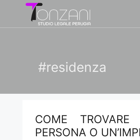
Vai
al
contenuto
#residenza
COME TROVARE 
PERSONA O UN’IMP