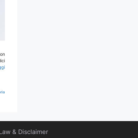
con
ici
ggi
ria
Law & Disclaimer