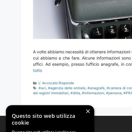
A volte abbiamo necessità di ottenere informazioni s
cui abbiamo a che fare. Alcune informazioni sono 
uffici. Ad esempio, presso l’ufficio anagrafe, in c
tutto
Categorie
L' Avvocato Risponde
Tag
#aci
,
#agenzia delle entrate
,
#anagrafe
,
#camera di co
dei registri immobiliari
,
#ditta
,
#informazioni
,
#persona
,
#PR
×
Questo sito web utilizza
cookie
Studio Legale Tonzani
Questo sito web utilizza i cookie per