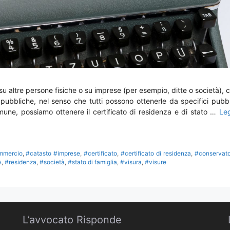
u altre persone fisiche o su imprese (per esempio, ditte o società), 
pubbliche, nel senso che tutti possono ottenerle da specifici pubbl
omune, possiamo ottenere il certificato di residenza e di stato …
Le
mmercio
,
#catasto #imprese
,
#certificato
,
#certificato di residenza
,
#conservato
A
,
#residenza
,
#società
,
#stato di famiglia
,
#visura
,
#visure
L’avvocato Risponde