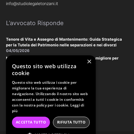
info@studiolegaletonzani.it
L’avvocato Risponde
Tenore di Vita e Assegno di Mantenimento: Guida Strategica
per la Tutela del Patrimonio nelle separazioni e nei divorzi
04/05/2026
Negoziazione Assistita vs. Tribunale: la scelta migliore per
×
tutelare il vostro patrimonio e la vostra privacy
Questo sito web utilizza
18/03/2026
cookie
Questo sito web utilizza i cookie per
Law & Disclaimer
migliorare la tua esperienza di
navigazione. Utilizzando il nostro sito web
acconsenti a tutti i cookie in conformità
con la nostra policy per i cookie.
Leggi di
PRIVACY POLICY
più
COOKIE POLICY
ACCETTA TUTTO
RIFIUTA TUTTO
ORDINE AVVOCATI PERUGIA