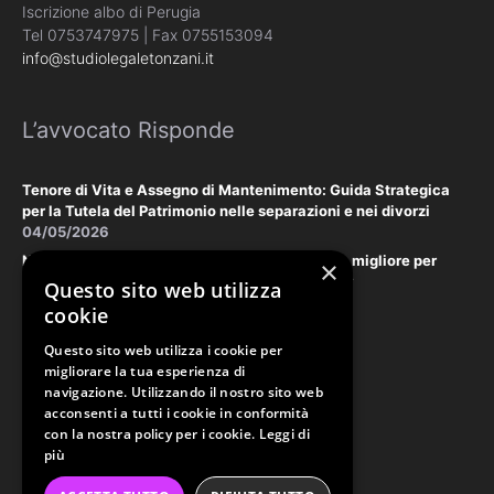
Iscrizione albo di Perugia
Tel 0753747975 | Fax 0755153094
info@studiolegaletonzani.it
L’avvocato Risponde
Tenore di Vita e Assegno di Mantenimento: Guida Strategica
per la Tutela del Patrimonio nelle separazioni e nei divorzi
04/05/2026
Negoziazione Assistita vs. Tribunale: la scelta migliore per
×
tutelare il vostro patrimonio e la vostra privacy
Questo sito web utilizza
18/03/2026
cookie
Questo sito web utilizza i cookie per
Law & Disclaimer
migliorare la tua esperienza di
navigazione. Utilizzando il nostro sito web
acconsenti a tutti i cookie in conformità
con la nostra policy per i cookie.
Leggi di
PRIVACY POLICY
più
COOKIE POLICY