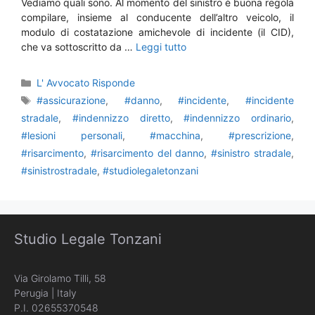
Vediamo quali sono. Al momento del sinistro è buona regola
compilare, insieme al conducente dell’altro veicolo, il
modulo di costatazione amichevole di incidente (il CID),
che va sottoscritto da …
Leggi tutto
Categorie
L' Avvocato Risponde
Tag
#assicurazione
,
#danno
,
#incidente
,
#incidente
stradale
,
#indennizzo diretto
,
#indennizzo ordinario
,
#lesioni personali
,
#macchina
,
#prescrizione
,
#risarcimento
,
#risarcimento del danno
,
#sinistro stradale
,
#sinistrostradale
,
#studiolegaletonzani
Studio Legale Tonzani
Via Girolamo Tilli, 58
Perugia | Italy
P.I. 02655370548