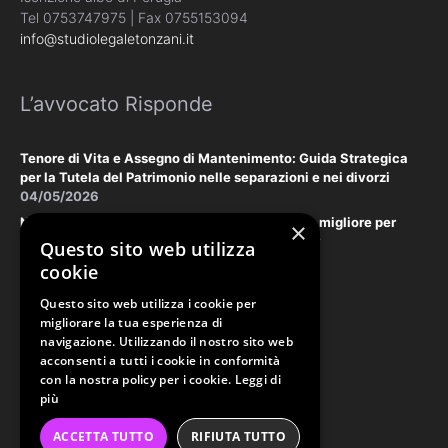
Tel 0753747975 | Fax 0755153094
info@studiolegaletonzani.it
L’avvocato Risponde
Tenore di Vita e Assegno di Mantenimento: Guida Strategica
per la Tutela del Patrimonio nelle separazioni e nei divorzi
04/05/2026
Negoziazione Assistita vs. Tribunale: la scelta migliore per
×
tutelare il vostro patrimonio e la vostra privacy
Questo sito web utilizza
18/03/2026
cookie
Questo sito web utilizza i cookie per
Law & Disclaimer
migliorare la tua esperienza di
navigazione. Utilizzando il nostro sito web
acconsenti a tutti i cookie in conformità
con la nostra policy per i cookie.
Leggi di
PRIVACY POLICY
più
COOKIE POLICY
ORDINE AVVOCATI PERUGIA
ACCETTA TUTTO
RIFIUTA TUTTO