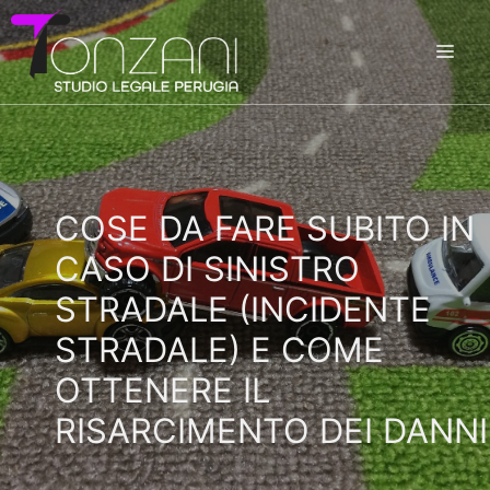
Vai
al
ME
contenuto
COSE DA FARE SUBITO IN
CASO DI SINISTRO
STRADALE (INCIDENTE
STRADALE) E COME
OTTENERE IL
RISARCIMENTO DEI DANNI