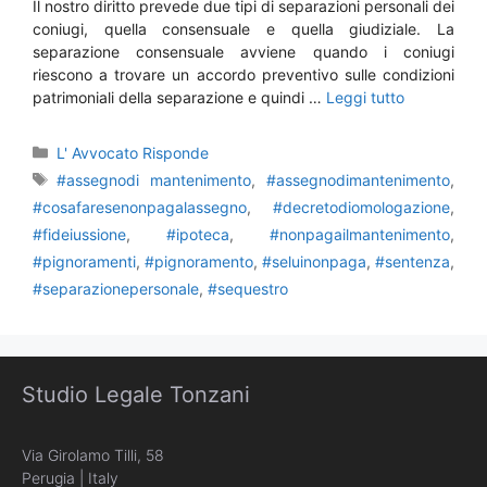
Il nostro diritto prevede due tipi di separazioni personali dei
coniugi, quella consensuale e quella giudiziale. La
separazione consensuale avviene quando i coniugi
riescono a trovare un accordo preventivo sulle condizioni
patrimoniali della separazione e quindi …
Leggi tutto
Categorie
L' Avvocato Risponde
Tag
#assegnodi mantenimento
,
#assegnodimantenimento
,
#cosafaresenonpagalassegno
,
#decretodiomologazione
,
#fideiussione
,
#ipoteca
,
#nonpagailmantenimento
,
#pignoramenti
,
#pignoramento
,
#seluinonpaga
,
#sentenza
,
#separazionepersonale
,
#sequestro
Studio Legale Tonzani
Via Girolamo Tilli, 58
Perugia | Italy