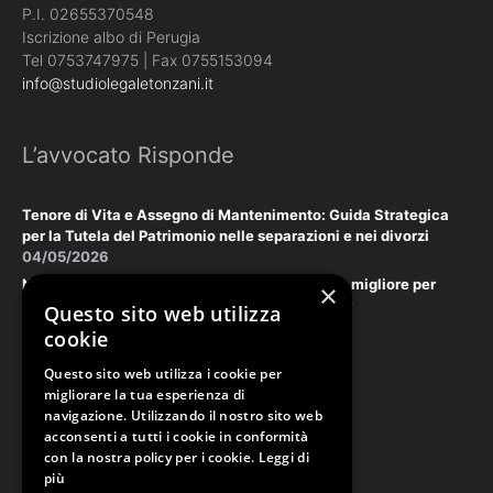
P.I. 02655370548
Iscrizione albo di Perugia
Tel 0753747975 | Fax 0755153094
info@studiolegaletonzani.it
L’avvocato Risponde
Tenore di Vita e Assegno di Mantenimento: Guida Strategica
per la Tutela del Patrimonio nelle separazioni e nei divorzi
04/05/2026
Negoziazione Assistita vs. Tribunale: la scelta migliore per
×
tutelare il vostro patrimonio e la vostra privacy
Questo sito web utilizza
18/03/2026
cookie
Questo sito web utilizza i cookie per
Law & Disclaimer
migliorare la tua esperienza di
navigazione. Utilizzando il nostro sito web
acconsenti a tutti i cookie in conformità
con la nostra policy per i cookie.
Leggi di
PRIVACY POLICY
più
COOKIE POLICY