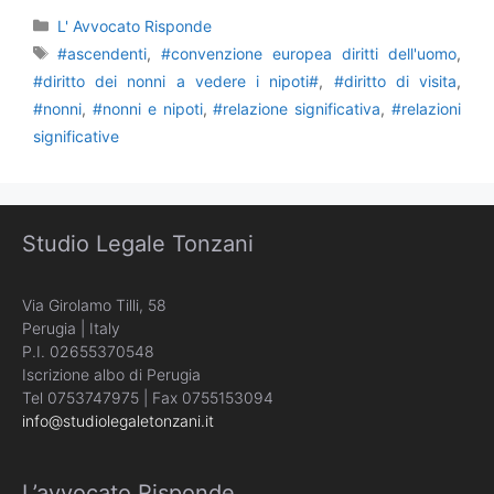
Categorie
L' Avvocato Risponde
Tag
#ascendenti
,
#convenzione europea diritti dell'uomo
,
#diritto dei nonni a vedere i nipoti#
,
#diritto di visita
,
#nonni
,
#nonni e nipoti
,
#relazione significativa
,
#relazioni
significative
Studio Legale Tonzani
Via Girolamo Tilli, 58
Perugia | Italy
P.I. 02655370548
Iscrizione albo di Perugia
Tel 0753747975 | Fax 0755153094
info@studiolegaletonzani.it
L’avvocato Risponde