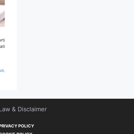
rti
ati
oti
,
Law & Disclaimer
PRIVACY POLICY