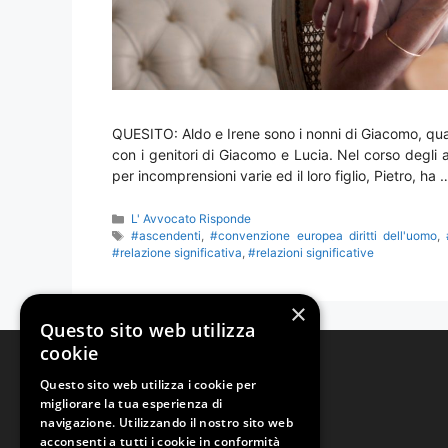
QUESITO: Aldo e Irene sono i nonni di Giacomo, quat
con i genitori di Giacomo e Lucia. Nel corso degli a
per incomprensioni varie ed il loro figlio, Pietro, ha
Categorie
L' Avvocato Risponde
Tag
#ascendenti
,
#convenzione europea diritti dell'uomo
,
#relazione significativa
,
#relazioni significative
×
Questo sito web utilizza
cookie
Studio Legale Tonzani
Questo sito web utilizza i cookie per
migliorare la tua esperienza di
Via Girolamo Tilli, 58
navigazione. Utilizzando il nostro sito web
Perugia | Italy
acconsenti a tutti i cookie in conformità