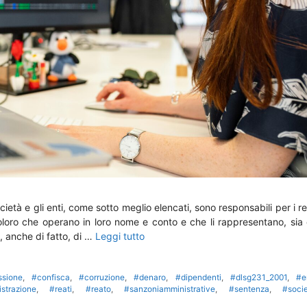
cietà e gli enti, come sotto meglio elencati, sono responsabili per i re
oloro che operano in loro nome e conto e che li rappresentano, sia
, anche di fatto, di …
Leggi tutto
sione
,
#confisca
,
#corruzione
,
#denaro
,
#dipendenti
,
#dlsg231_2001
,
#e
strazione
,
#reati
,
#reato
,
#sanzoniamministrative
,
#sentenza
,
#soci