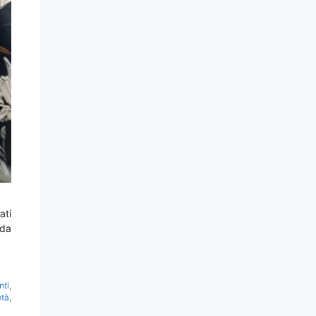
ati
 da
nti
,
età
,