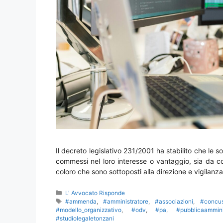
Il decreto legislativo 231/2001 ha stabilito che le so
commessi nel loro interesse o vantaggio, sia da c
coloro che sono sottoposti alla direzione e vigilanza
Categorie
L' Avvocato Risponde
Tag
#ammenda
,
#amministratore
,
#associazioni
,
#concus
#modello_organizzativo
,
#odv
,
#pa
,
#pubblicaammini
#studiolegaletonzani