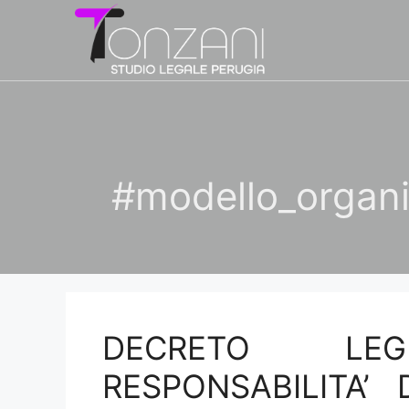
Vai
al
contenuto
#modello_organi
DECRETO LEGIS
RESPONSABILITA’