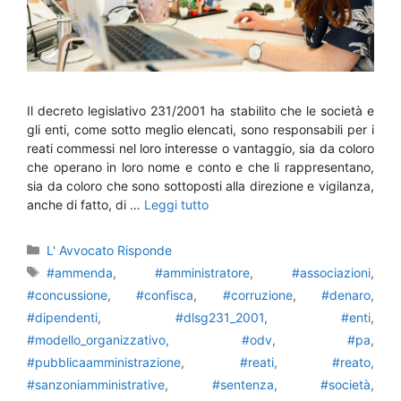
Il decreto legislativo 231/2001 ha stabilito che le società e
gli enti, come sotto meglio elencati, sono responsabili per i
reati commessi nel loro interesse o vantaggio, sia da coloro
che operano in loro nome e conto e che li rappresentano,
sia da coloro che sono sottoposti alla direzione e vigilanza,
anche di fatto, di …
Leggi tutto
Categorie
L' Avvocato Risponde
Tag
#ammenda
,
#amministratore
,
#associazioni
,
#concussione
,
#confisca
,
#corruzione
,
#denaro
,
#dipendenti
,
#dlsg231_2001
,
#enti
,
#modello_organizzativo
,
#odv
,
#pa
,
#pubblicaamministrazione
,
#reati
,
#reato
,
#sanzoniamministrative
,
#sentenza
,
#società
,