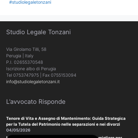
#studiolegaletonzani
Studio Legale Tonzani
Via Girolamo Tilli, 58
Perugia | Italy
P.I. 02655370548
Iscrizione albo di Perugia
Tel 0753747975 | Fax 0755153094
info@studiolegaletonzani.it
L’avvocato Risponde
Tenore di Vita e Assegno di Mantenimento: Guida Strategica
per la Tutela del Patrimonio nelle separazioni e nei divorzi
04/05/2026
Negoziazione Assistita vs. Tribunale: la scelta migliore per