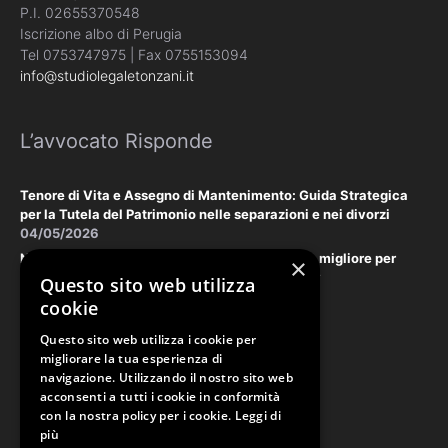
P.I. 02655370548
Iscrizione albo di Perugia
Tel 0753747975 | Fax 0755153094
info@studiolegaletonzani.it
L’avvocato Risponde
Tenore di Vita e Assegno di Mantenimento: Guida Strategica
per la Tutela del Patrimonio nelle separazioni e nei divorzi
04/05/2026
Negoziazione Assistita vs. Tribunale: la scelta migliore per
×
tutelare il vostro patrimonio e la vostra privacy
Questo sito web utilizza
18/03/2026
cookie
Questo sito web utilizza i cookie per
Law & Disclaimer
migliorare la tua esperienza di
navigazione. Utilizzando il nostro sito web
acconsenti a tutti i cookie in conformità
con la nostra policy per i cookie.
Leggi di
PRIVACY POLICY
più
COOKIE POLICY