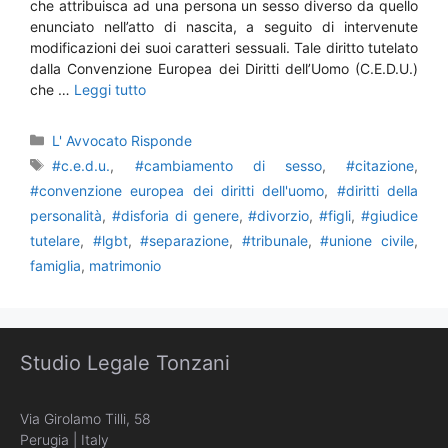
che attribuisca ad una persona un sesso diverso da quello
enunciato nell’atto di nascita, a seguito di intervenute
modificazioni dei suoi caratteri sessuali. Tale diritto tutelato
dalla Convenzione Europea dei Diritti dell’Uomo (C.E.D.U.)
che …
Leggi tutto
Categorie
L' Avvocato Risponde
Tag
#c.e.d.u.
,
#cambiamento di sesso
,
#citazione
,
#convenzione europea dei diritti dell'uomo
,
#diritti della
personalità
,
#disforia di genere
,
#divorzio
,
#figli
,
#giudice
tutelare
,
#lgbt
,
#separazione
,
#tribunale
,
#unione civile
,
famiglia
,
matrimonio
Studio Legale Tonzani
Via Girolamo Tilli, 58
Perugia | Italy