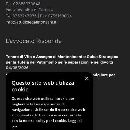
P.I. 02655370548
Iscrizione albo di Perugia
Tel 0753747975 | Fax 0755153094
info@studiolegaletonzani.it
L’avvocato Risponde
Tenore di Vita e Assegno di Mantenimento: Guida Strategica
per la Tutela del Patrimonio nelle separazioni e nei divorzi
04/05/2026
Negoziazione Assistita vs. Tribunale: la scelta migliore per
×
tutelare il vostro patrimonio e la vostra privacy
Questo sito web utilizza
18/03/2026
cookie
Questo sito web utilizza i cookie per
Law & Disclaimer
migliorare la tua esperienza di
navigazione. Utilizzando il nostro sito web
acconsenti a tutti i cookie in conformità
con la nostra policy per i cookie.
Leggi di
PRIVACY POLICY
più
COOKIE POLICY