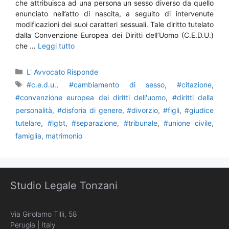
che attribuisca ad una persona un sesso diverso da quello
enunciato nell’atto di nascita, a seguito di intervenute
modificazioni dei suoi caratteri sessuali. Tale diritto tutelato
dalla Convenzione Europea dei Diritti dell’Uomo (C.E.D.U.)
che …
Leggi tutto
Categorie
L' Avvocato Risponde
Tag
#c.e.d.u.
,
#cambiamento di sesso
,
#citazione
,
#convenzione europea dei diritti dell'uomo
,
#diritti della
personalità
,
#disforia di genere
,
#divorzio
,
#figli
,
#giudice
tutelare
,
#lgbt
,
#separazione
,
#tribunale
,
#unione civile
,
famiglia
,
matrimonio
Studio Legale Tonzani
Via Girolamo Tilli, 58
Perugia | Italy