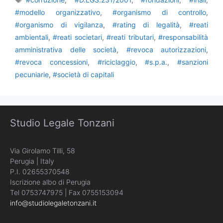
#modello organizzativo
,
#organismo di controllo
,
#organismo di vigilanza
,
#rating di legalità
,
#reati
ambientali
,
#reati societari
,
#reati tributari
,
#responsabilità
amministrativa delle società
,
#revoca autorizzazioni
,
#revoca concessioni
,
#riciclaggio
,
#s.p.a.
,
#sanzioni
pecuniarie
,
#società di capitali
Studio Legale Tonzani
Via Girolamo Tilli, 58
Perugia | Italy
P.I. 02655370548
Iscrizione albo di Perugia
Tel 0753747975 | Fax 0755153094
info@studiolegaletonzani.it