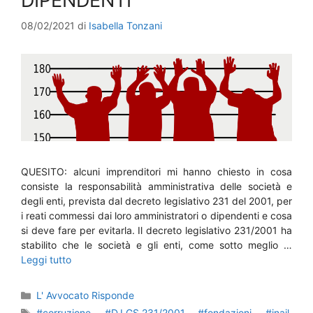
DIPENDENTI
08/02/2021
di
Isabella Tonzani
QUESITO: alcuni imprenditori mi hanno chiesto in cosa
consiste la responsabilità amministrativa delle società e
degli enti, prevista dal decreto legislativo 231 del 2001, per
i reati commessi dai loro amministratori o dipendenti e cosa
si deve fare per evitarla. Il decreto legislativo 231/2001 ha
stabilito che le società e gli enti, come sotto meglio …
Leggi tutto
Categorie
L' Avvocato Risponde
Tag
#corruzione
,
#D.LGS.231/2001
,
#fondazioni
,
#inail
,