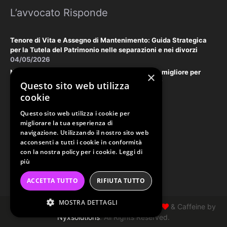
L’avvocato Risponde
Tenore di Vita e Assegno di Mantenimento: Guida Strategica
per la Tutela del Patrimonio nelle separazioni e nei divorzi
04/05/2026
Negoziazione Assistita vs. Tribunale: la scelta migliore per
×
tutelare il vostro patrimonio e la vostra privacy
Questo sito web utilizza
18/03/2026
cookie
Questo sito web utilizza i cookie per
Law & Disclaimer
migliorare la tua esperienza di
navigazione. Utilizzando il nostro sito web
acconsenti a tutti i cookie in conformità
con la nostra policy per i cookie.
Leggi di
PRIVACY POLICY
più
COOKIE POLICY
ACCETTA TUTTO
RIFIUTA TUTTO
ORDINE AVVOCATI PERUGIA
MOSTRA DETTAGLI
Copyright Studio Tonzani 2026 © Made with
& Caffeine by
Nyxsolutions
. All Rights Reserved.