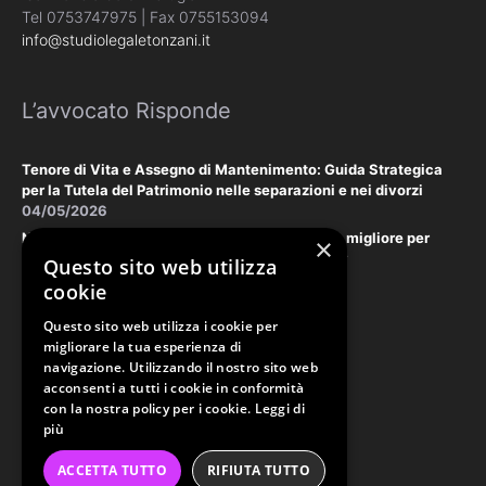
Tel 0753747975 | Fax 0755153094
info@studiolegaletonzani.it
L’avvocato Risponde
Tenore di Vita e Assegno di Mantenimento: Guida Strategica
per la Tutela del Patrimonio nelle separazioni e nei divorzi
04/05/2026
Negoziazione Assistita vs. Tribunale: la scelta migliore per
×
tutelare il vostro patrimonio e la vostra privacy
Questo sito web utilizza
18/03/2026
cookie
Questo sito web utilizza i cookie per
Law & Disclaimer
migliorare la tua esperienza di
navigazione. Utilizzando il nostro sito web
acconsenti a tutti i cookie in conformità
con la nostra policy per i cookie.
Leggi di
PRIVACY POLICY
più
COOKIE POLICY
ACCETTA TUTTO
RIFIUTA TUTTO
ORDINE AVVOCATI PERUGIA