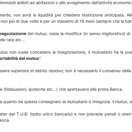
i immobili adibiti ad abitazioni o allo svolgimento dell’attività economi
mente, non avrà la liquidità per chiedere l’estinzione anticipata. A
 non più di due volte e per un massimo di 18 mesi (sempre che la banc
inegoziazione
del mutuo, ossia la modifica (in senso migliorativo) d
elle rate etc…
utuo non vuole concedere la rinegoziazione, il mutuatario ha la possi
ortabilità del mutuo
“.
ssere superiore al debito residuo; non è necessario il consenso dell
ie (fideiussioni, ipoteche etc…) che spettavano alla prima Banca.
 quanto da questa consegnato al mutuatario e rinegozia il mutuo, a d
quater del T.U.B. (testo unico bancario) e non prevede penali o oner
banca.