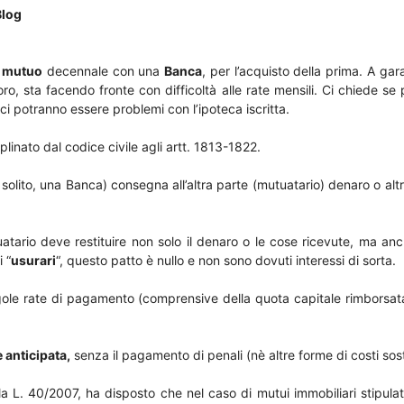
Blog
n
mutuo
decennale con una
Banca
, per l’acquisto della prima. A g
oro, sta facendo fronte con difficoltà alle rate mensili. Ci chiede se
 ci potranno essere problemi con l’ipoteca iscritta.
iplinato dal codice civile agli artt. 1813-1822.
i solito, una Banca) consegna all’altra parte (mutuatario) denaro o altre
atario deve restituire non solo il denaro o le cose ricevute, ma anc
 “
usurari
“, questo patto è nullo e non sono dovuti interessi di sorta.
e singole rate di pagamento (comprensive della quota capitale rimborsat
 anticipata,
senza il pagamento di penali (nè altre forme di costi sosti
lla L. 40/2007, ha disposto che nel caso di mutui immobiliari stipulat