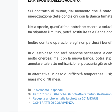
LA RISPOSTA DELL’AVVOCATO:
Sul contratto di mutuo, dal momento che è stato st
rinegoziazione delle condizioni con la Banca firmata
Nella specie, quest’ultima potrebbe essere la soluzi
ha stipulato il mutuo, potrà sostituire tale Banca con 
Inoltre con tale operazione egli non perderà i benefic
In questo caso non sarà neanche necessaria la can
molto onerosa) ma, con la nuova Banca, potrà stipu
annotare tale atto nell’iscrizione ipotecaria già esist
In alternativa, in caso di difficoltà temporanea, i
massimo di 18 mesi.
Categorie
L' Avvocato Risponde
Tag
#art. 1813 c.c.
,
#banche
,
#contratto di mutuo
,
#estinzion
Recepita anche in Italia la direttiva 2011/83/UE
CONTRATTI DI CONVIVENZA