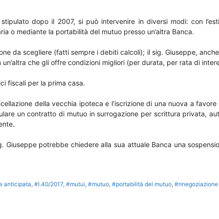
ipulato dopo il 2007, si può intervenire in diversi modi: con l’esti
ria o mediante la portabilità del mutuo presso un’altra Banca.
one da scegliere (fatti sempre i debiti calcoli); il sig. Giuseppe, anc
un’altra che gli offre condizioni migliori (per durata, per rata di inter
i fiscali per la prima casa.
cellazione della vecchia ipoteca e l’iscrizione di una nuova a favo
lare un contratto di mutuo in surrogazione per scrittura privata, au
ente.
l sig. Giuseppe potrebbe chiedere alla sua attuale Banca una sospen
e anticipata
,
#l.40/2017
,
#mutui
,
#mutuo
,
#portabilità del mutuo
,
#rinegoziazione