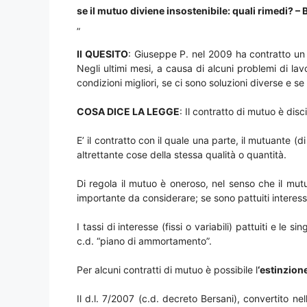
se il mutuo diviene insostenibile: quali rimedi? – 
„
Il QU
ESITO
: Giuseppe P. nel 2009 ha contratto u
Negli ultimi mesi, a causa di alcuni problemi di lav
condizioni migliori, se ci sono soluzioni diverse e se
COSA DICE LA LEGGE
: Il contratto di mutuo è disc
E’ il contratto con il quale una parte, il mutuante (d
altrettante cose della stessa qualità o quantità.
Di regola il mutuo è oneroso, nel senso che il mutu
importante da considerare; se sono pattuiti interessi
I tassi di interesse (fissi o variabili) pattuiti e l
c.d. “piano di ammortamento”.
Per alcuni contratti di mutuo è possibile l
‘estinzione
Il d.l. 7/2007 (c.d. decreto Bersani), convertito ne